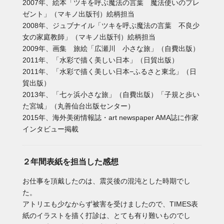
2007年、絵本「ツキを呼ぶ魔法の言葉 魔法使いのプレ
ゼント」（マキノ出版刊）絵柄担当
2008年、ジュブナイル「ツキを呼ぶ魔法の言葉 不良少
女の家庭教師」（マキノ出版刊）絵柄担当
2009年、画集 旅絵「広瀬川 小さな旅」（自費出版）
2011年、「水彩で描く美しい日本」（日貿出版）
2011年、「水彩で描く美しい日本−ふるさと東北」（日
貿出版）
2013年、「七ヶ浜小さな旅」（自費出版）「子規と歩い
た宮城」（丸善仙台出版センター）
2015年、海外美術情報誌・art newspaper AMA誌に作家
インタビュー掲載
２年間表紙を担当した感想
お仕事を頂戴したのは、震災後の混沌とした時期でし
た。
アトリエも少なからず被害を受けましたので、TIMES表
紙のイラストを描く打診は、とても有り難いものでし