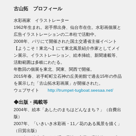
古山拓 プロフィール
水彩画家 イラストレーター
1962年生まれ。岩手県出身、仙台市在住。水彩画個展と
広告イラストレーションの二本柱で活動中。
2008年、パリにて開催された国土交通省主催イベント
【ようこそ！東北へ】にて東北風景紹介作家としてメイ
ン展示。イラストレーション、絵本挿絵、新聞連載等、
活動範囲は多岐にわたる。
年数回の個展を東北、関東、関西で開催。
2015年春、岩手町町立石神の丘美術館で過去15年の作品
を展示した「古山拓水彩画展」が開催された。
ウェブサイト
http://trumpet-tugboat.seesaa.net/
◆出版・掲載等
2004年、絵本「あしたのまちはどんなまち？」（自費出
版）
2007年、「いきいき水彩画・11／花のある風景を描く」
（日貿出版）