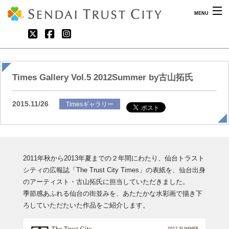
MENU
What’s New
最新情報
Times Gallery Vol.5 2012Summer by古山拓氏
Shop Guide
ショップガイド
2015.11/26
Timesギャラリー
Share Space
イベントスペース利用について
About
仙台トラストシティとは
2011年秋から2013年夏までの２年間にわたり、仙台トラスト
Archive
アーカイブ
シティの広報誌「The Trust City Times」の表紙を、仙台出身
のアーティスト・古山拓氏に担当していただきました。
Access
アクセス
季節感あふれる仙台の街並みを、あたたかな水彩画で描き下
ろしていただたいた作品をご紹介します。