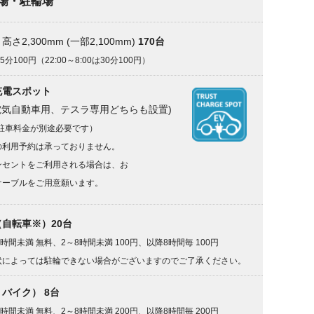
場・駐輪場
さ2,300mm (一部2,100mm)
170台
5分100円（
22:00～8:00は30分100円）
充電スポット
電気自動車用、テスラ専用どちらも設置)
駐車料金が別途必要です）
の利用予約は承っておりません。
ンセントをご利用される場合は
、お
ケーブルをご用意願います。
自転車※）20台
2時間未満 無料、2
～8時間未満 100円、
以
降8時間毎 100円
状によっては駐輪できない場合がご
ざいますのでご了承ください。
バイク） 8台
2時間未満 無料、2
～8時間未満 200円、
以
降8時間毎 200円