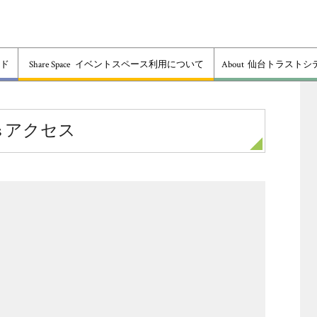
ド
Share Space
イベントスペース利用について
About
仙台トラストシ
s
アクセス