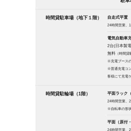
駐車
自走式平置
高
時間貸駐車場（地下１階）
24時間営業、1
電気自動車
2台(日本製
無料
（時間貸
※充電ブース
※普通充電コ
客様にて充電
平面ラック（
時間貸駐輪場（1階）
24時間営業、
※自転車の形
平面（原付・
24時間営業、