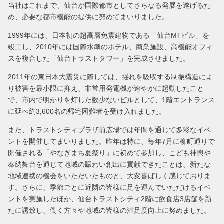
当社はこれまで、仙台が国際都市としてさらなる発展を遂げるた
め、必要な都市機能の提供に努めてまいりました。
1999年には、日本初の超高層免震建物である「仙台MTビル」を
竣工し、2010年には国際水準のホテル、商業施設、高機能オフィ
スを複合した「仙台トラストタワー」を完成させました。
2011年の東日本大震災に際しては、揺れを吸収する制振構造によ
り被害を最小限に抑え、非常用発電機が速やかに起動したこと
で、市内で明かりを灯した数少ないビルとして、1階エントランス
に延べ約3,600名の帰宅困難者を受け入れました。
また、トラストシティプラザ前広場では年間を通じて多彩なイベ
ントを開催してまいりました。昨年は特に、毎年7月に柳町通りで
開催される「やなぎまち夏祭り」に初めて参加し、こども神輿や
奉納舞台を通じて地域の賑わい創出に貢献できたことは、新たな
地域連携の機会をいただいたものと、大変喜ばしく感じておりま
す。さらに、季節ごとに近隣の皆様に足を運んでいただけるイベ
ントを実施したほか、仙台トラストシティ2階に飲食店3店舗を新
たに誘致し、働く方々や地域の皆様の満足度向上に努めました。