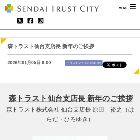
MENU
What’s New
最新情報
森トラスト仙台支店長 新年のご挨拶
Shop Guide
ショップガイド
2026年01月05日 9:00
トラストシティのお知らせ
Share Space
イベントスペース利用について
About
仙台トラストシティとは
森トラスト仙台支店長 新年のご挨拶
Archive
アーカイブ
森トラスト株式会社 仙台支店長 原田 裕之（は
Access
アクセス
らだ・ひろゆき）