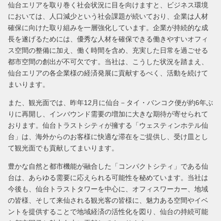
仙台エリアを取り巻く社会状況に目を向けますと、ビジネス環境
においては、人口減少という社会課題が続いており、企業は人材
確保に向けた取り組みを一層強化しています。企業が持続的な成
長を遂げるためには、優秀な人材を確保できる働きやすいオフィ
ス空間の整備に加え、働く時間を含め、充実した日常を過ごせる
都市空間の創出が不可欠です。当社は、こうした状況を踏まえ、
仙台エリアの各企業様の経済発展に貢献するべく、活動を続けて
まいります。
また、観光面では、昨年12月に仙台－タイ・バンコク便が約6年ぶ
りに再開し、インバウンド需要の増加に大きな期待が寄せられて
おります。仙台トラストシティが擁する「ウェスティンホテル仙
台」は、海外からのお客様に快適な滞在をご提供し、受け皿とし
て観光面でも貢献してまいります。
豊かな自然と都市機能が融合した「コンパクトシティ」である仙
台は、あらゆる需要に応えられる可能性を秘めています。当社は
今後も、仙台トラストタワーを中心に、オフィスワーカー、地域
の皆様、そして来仙される観光客の皆様に、魅力ある空間やイベ
ントを提供することで地域経済の活性化を図り、仙台の持続可能